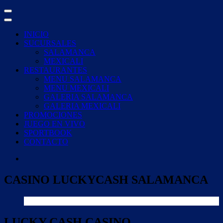
Skip
to
content
INICIO
SUCURSALES
SALAMANCA
MEXICALI
RESTAURANTES
MENU SALAMANCA
MENU MEXICALI
GALERIA SALAMANCA
GALERIA MEXICALI
PROMOCIONES
JUEGO EN VIVO
SPORTBOOK
CONTACTO
CASINO LUCKYCASH SALAMANCA
LUCKY CASH CASINO