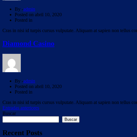
By -
admin
Posted on
abril 10, 2020
Posted in
Cras in nisi id turpis cursus vulputate. Aliquam at sapien non tellus co
Diamond Casino
By -
admin
Posted on
abril 10, 2020
Posted in
Cras in nisi id turpis cursus vulputate. Aliquam at sapien non tellus co
Navegación
Entradas anteriores
Buscar
de
Buscar
entradas
Recent Posts