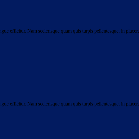
ngue efficitur. Nam scelerisque quam quis turpis pellentesque, in placerat
ngue efficitur. Nam scelerisque quam quis turpis pellentesque, in placerat