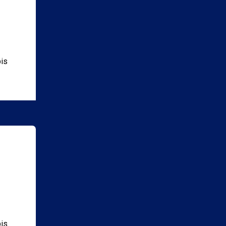
pis
pis