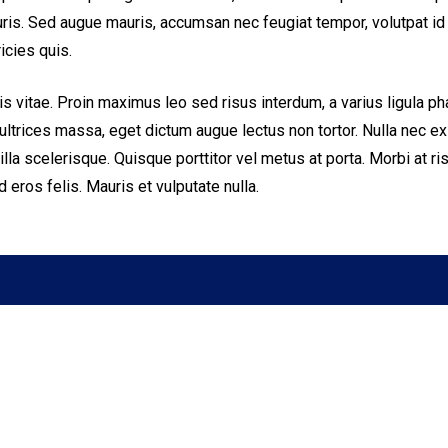
uris. Sed augue mauris, accumsan nec feugiat tempor, volutpat id 
icies quis.
is vitae. Proin maximus leo sed risus interdum, a varius ligula pha
it ultrices massa, eget dictum augue lectus non tortor. Nulla nec e
illa scelerisque. Quisque porttitor vel metus at porta. Morbi at ri
d eros felis. Mauris et vulputate nulla.