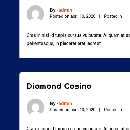
By -
admin
Posted on
abril 10, 2020
Posted in
Cras in nisi id turpis cursus vulputate. Aliquam at 
pellentesque, in placerat erat laoreet.
Diamond Casino
By -
admin
Posted on
abril 10, 2020
Posted in
Cras in nisi id turpis cursus vulputate. Aliquam at 