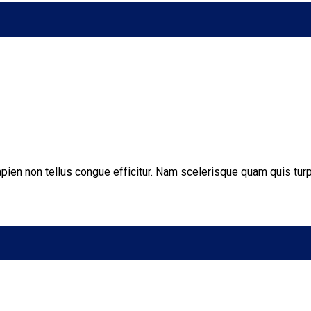
sapien non tellus congue efficitur. Nam scelerisque quam quis tur