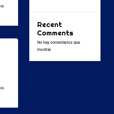
pis
Recent
Comments
No hay comentarios que
mostrar.
pis