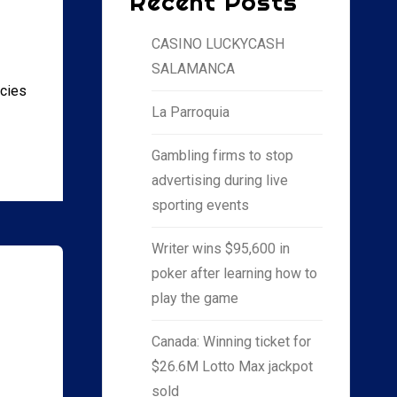
Recent Posts
CASINO LUCKYCASH
SALAMANCA
icies
La Parroquia
Gambling firms to stop
advertising during live
sporting events
Writer wins $95,600 in
poker after learning how to
play the game
Canada: Winning ticket for
$26.6M Lotto Max jackpot
sold