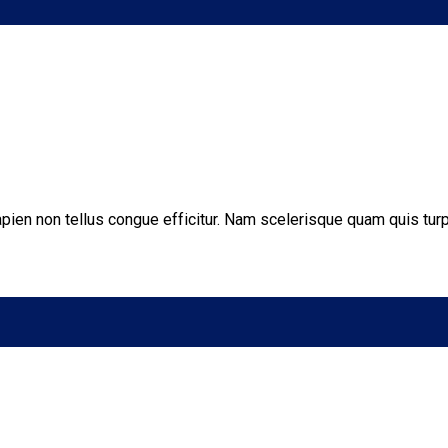
sapien non tellus congue efficitur. Nam scelerisque quam quis tur