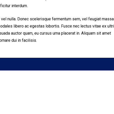
ficitur interdum.
a eu vel nulla. Donec scelerisque fermentum sem, vel feugiat massa
odales libero ac egestas lobortis. Fusce nec lectus vitae ex ultr
suada auctor quam, eu cursus urna placerat in. Aliquam sit amet
nare dui in facilisis.