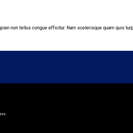
sapien non tellus congue efficitur. Nam scelerisque quam quis tur
ess.