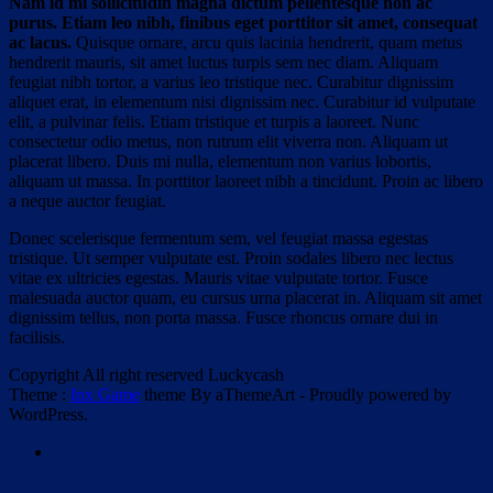
Nam id mi sollicitudin magna dictum pellentesque non ac
purus. Etiam leo nibh, finibus eget porttitor sit amet, consequat
ac lacus.
Quisque ornare, arcu quis lacinia hendrerit, quam metus
hendrerit mauris, sit amet luctus turpis sem nec diam. Aliquam
feugiat nibh tortor, a varius leo tristique nec. Curabitur dignissim
aliquet erat, in elementum nisi dignissim nec. Curabitur id vulputate
elit, a pulvinar felis. Etiam tristique et turpis a laoreet. Nunc
consectetur odio metus, non rutrum elit viverra non. Aliquam ut
placerat libero. Duis mi nulla, elementum non varius lobortis,
aliquam ut massa. In porttitor laoreet nibh a tincidunt. Proin ac libero
a neque auctor feugiat.
Donec scelerisque fermentum sem, vel feugiat massa egestas
tristique. Ut semper vulputate est. Proin sodales libero nec lectus
vitae ex ultricies egestas. Mauris vitae vulputate tortor. Fusce
malesuada auctor quam, eu cursus urna placerat in. Aliquam sit amet
dignissim tellus, non porta massa. Fusce rhoncus ornare dui in
facilisis.
Copyright All right reserved Luckycash
Theme :
Inx Game
theme By aThemeArt - Proudly powered by
WordPress.