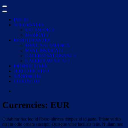
Skip
to
content
INICIO
SUCURSALES
SALAMANCA
MEXICALI
RESTAURANTES
MENU SALAMANCA
MENU MEXICALI
GALERIA SALAMANCA
GALERIA MEXICALI
PROMOCIONES
JUEGO EN VIVO
SPORTBOOK
CONTACTO
Currencies:
EUR
Curabitur nec leo id libero ultrices tempus id id justo. Etiam varius
nisi in odio ornare suscipit. Quisque vitae facilisis felis. Nullam nec