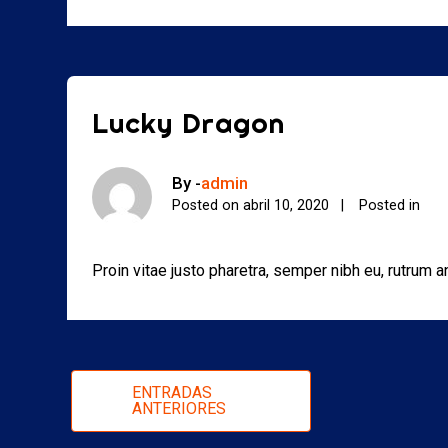
Lucky Dragon
By -
admin
Posted on
abril 10, 2020
Posted in
Proin vitae justo pharetra, semper nibh eu, rutrum 
Navegación
ENTRADAS
ANTERIORES
de