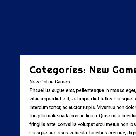
Skip
to
content
Categories:
New Gam
New Online Games
Phasellus augue erat, pellentesque in massa eget, 
vitae imperdiet elit, vel imperdiet tellus. Quisque
interdum tortor, ac auctor turpis. Vivamus non dolo
fringilla malesuada non ac ligula. Quisque a tincidu
fringilla ante, convallis volutpat arcu metus non ips
Quisque sed risus vehicula, faucibus orci nec, dign