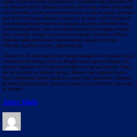
sapien. Etiam tincidunt interdum risus. Curabitur vitae imperdiet elit,
vel imperdiet tellus. Quisque sit amet justo et ante varius sollicitudin
sed non metus. Donec nec interdum tortor, ac auctor turpis. Vivamus
non dolor sed turpis interdum sodales eu id turpis. Sed vel ligula at
mauris fringilla malesuada non ac ligula. Quisque a tincidunt eros.
Vestibulum pretium, justo et eleifend hendrerit, elit magna fringilla
ante, convallis volutpat arcu metus non ipsum. Vivamus at libero
lobortis, mattis elit sit amet, rutrum lorem. Quisque sed risus
vehicula, faucibus orci nec, dignissim elit.
Aliquam et elit sollicitudin enim ultrices fringilla eu vel nulla. Donec
scelerisque fermentum sem, vel feugiat massa egestas tristique. Ut
semper vulputate est. Proin sodales libero ac egestas lobortis. Fusce
nec lectus vitae ex ultricies egestas. Mauris vitae vulputate tortor.
Fusce malesuada auctor quam, eu cursus urna placerat in. Aliquam
sit amet dignissim tellus, non porta massa. Fusce rhoncus ornare dui
in facilisis.
Aztec Idols