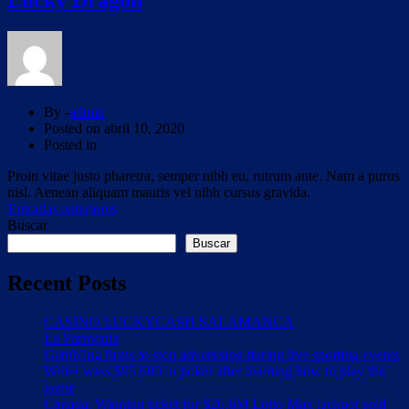
Lucky Dragon
By -
admin
Posted on
abril 10, 2020
Posted in
Proin vitae justo pharetra, semper nibh eu, rutrum ante. Nam a purus
nisl. Aenean aliquam mauris vel nibh cursus gravida.
Navegación
Entradas anteriores
Buscar
de
Buscar
entradas
Recent Posts
CASINO LUCKYCASH SALAMANCA
La Parroquia
Gambling firms to stop advertising during live sporting events
Writer wins $95,600 in poker after learning how to play the
game
Canada: Winning ticket for $26.6M Lotto Max jackpot sold