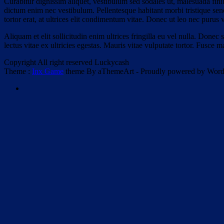
Curabitur dignissim aliquet, vestibulum sed sodales ut, malesuada fi
dictum enim nec vestibulum. Pellentesque habitant morbi tristique sen
tortor erat, at ultrices elit condimentum vitae. Donec ut leo nec purus 
Aliquam et elit sollicitudin enim ultrices fringilla eu vel nulla. Donec
lectus vitae ex ultricies egestas. Mauris vitae vulputate tortor. Fusce
Copyright All right reserved Luckycash
Theme :
Inx Game
theme By aThemeArt - Proudly powered by Word