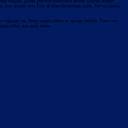
ismod fringilla. Donec pulvinar malesuada auctor. Aenean semper
elis, quis tempus sem. Cras sit amet elementum turpis. Sed accumsan
r vulputate est. Proin sodales libero ac egestas lobortis. Fusce nec
issim tellus, non porta massa.