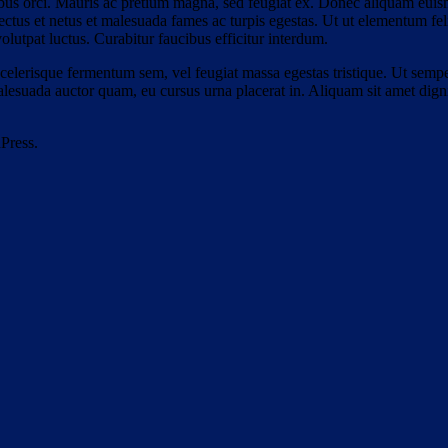
nibus orci. Mauris ac pretium magna, sed feugiat ex. Donec aliquam eu
ectus et netus et malesuada fames ac turpis egestas. Ut ut elementum f
volutpat luctus. Curabitur faucibus efficitur interdum.
 scelerisque fermentum sem, vel feugiat massa egestas tristique. Ut sempe
 malesuada auctor quam, eu cursus urna placerat in. Aliquam sit amet dign
Press.