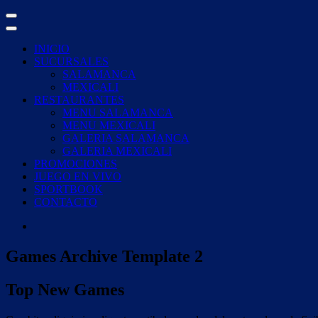
Skip
to
content
INICIO
SUCURSALES
SALAMANCA
MEXICALI
RESTAURANTES
MENU SALAMANCA
MENU MEXICALI
GALERIA SALAMANCA
GALERIA MEXICALI
PROMOCIONES
JUEGO EN VIVO
SPORTBOOK
CONTACTO
Games Archive Template 2
Top New Games