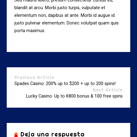
Sed mauris libero, pretium consectetur cursus eu,
blandit at arcu. Morbi justo turpis, vulputate et
elementum non, dapibus at ante. Morbi id augue id
justo pulvinar elementum. Donec volutpat quam quis
porta maximus.
Previous Article
Spades Casino: 200% up to $200 + up to 200 spins!
Next Article
Lucky Casino: Up to €800 bonus & 100 free spins
Deja una respuesta