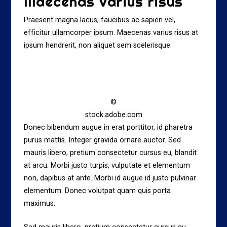
Maecenas varius risus
Praesent magna lacus, faucibus ac sapien vel,
efficitur ullamcorper ipsum. Maecenas varius risus at
ipsum hendrerit, non aliquet sem scelerisque.
©
stock.adobe.com
Donec bibendum augue in erat porttitor, id pharetra
purus mattis. Integer gravida ornare auctor. Sed
mauris libero, pretium consectetur cursus eu, blandit
at arcu. Morbi justo turpis, vulputate et elementum
non, dapibus at ante. Morbi id augue id justo pulvinar
elementum. Donec volutpat quam quis porta
maximus.