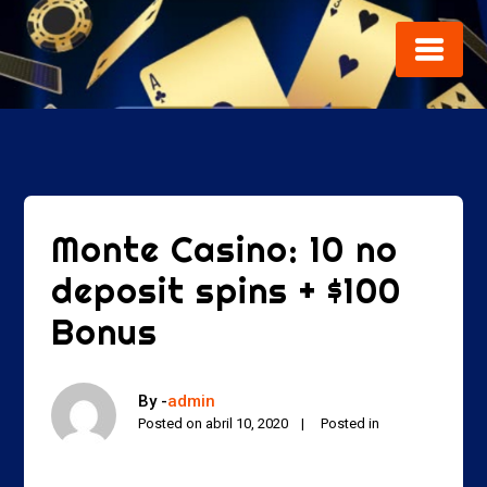
Skip
to
content
Monte Casino: 10 no
deposit spins + $100
Bonus
By -
admin
Posted on
abril 10, 2020
Posted in