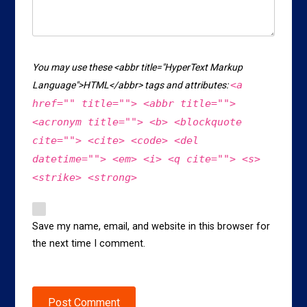
You may use these <abbr title="HyperText Markup
<a
Language">HTML</abbr> tags and attributes:
href="" title=""> <abbr title="">
<acronym title=""> <b> <blockquote
cite=""> <cite> <code> <del
datetime=""> <em> <i> <q cite=""> <s>
<strike> <strong>
Save my name, email, and website in this browser for
the next time I comment.
Post Comment