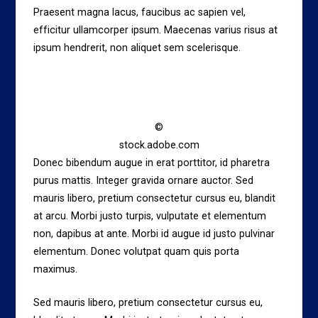
Praesent magna lacus, faucibus ac sapien vel,
efficitur ullamcorper ipsum. Maecenas varius risus at
ipsum hendrerit, non aliquet sem scelerisque.
©
stock.adobe.com
Donec bibendum augue in erat porttitor, id pharetra
purus mattis. Integer gravida ornare auctor. Sed
mauris libero, pretium consectetur cursus eu, blandit
at arcu. Morbi justo turpis, vulputate et elementum
non, dapibus at ante. Morbi id augue id justo pulvinar
elementum. Donec volutpat quam quis porta
maximus.
Sed mauris libero, pretium consectetur cursus eu,