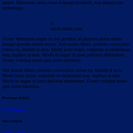
ipsum. Maecenas varius risus at ipsum hendrerit, non aliquet sem
scelerisque.
©
stock.adobe.com
Donec bibendum augue in erat porttitor, id pharetra purus mattis.
Integer gravida ornare auctor. Sed mauris libero, pretium consectetur
cursus eu, blandit at arcu. Morbi justo turpis, vulputate et elementum
non, dapibus at ante. Morbi id augue id justo pulvinar elementum.
Donec volutpat quam quis porta maximus.
Sed mauris libero, pretium consectetur cursus eu, blandit at arcu.
Morbi justo turpis, vulputate et elementum non, dapibus at ante.
Morbi id augue id justo pulvinar elementum. Donec volutpat quam
quis porta maximus.
Previous Article
Play Casino
Next Article
Slots Casino