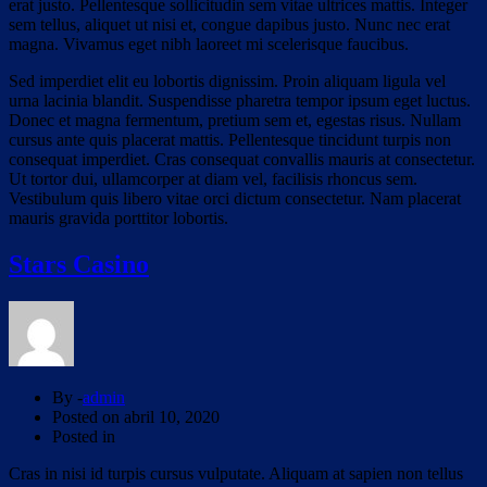
erat justo. Pellentesque sollicitudin sem vitae ultrices mattis. Integer
sem tellus, aliquet ut nisi et, congue dapibus justo. Nunc nec erat
magna. Vivamus eget nibh laoreet mi scelerisque faucibus.
Sed imperdiet elit eu lobortis dignissim. Proin aliquam ligula vel
urna lacinia blandit. Suspendisse pharetra tempor ipsum eget luctus.
Donec et magna fermentum, pretium sem et, egestas risus. Nullam
cursus ante quis placerat mattis. Pellentesque tincidunt turpis non
consequat imperdiet. Cras consequat convallis mauris at consectetur.
Ut tortor dui, ullamcorper at diam vel, facilisis rhoncus sem.
Vestibulum quis libero vitae orci dictum consectetur. Nam placerat
mauris gravida porttitor lobortis.
Stars Casino
By -
admin
Posted on
abril 10, 2020
Posted in
Cras in nisi id turpis cursus vulputate. Aliquam at sapien non tellus