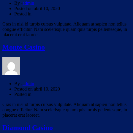
By -
admin
Posted on
abril 10, 2020
Posted in
Cras in nisi id turpis cursus vulputate. Aliquam at sapien non tellus
congue efficitur. Nam scelerisque quam quis turpis pellentesque, in
placerat erat laoreet.
Monte Casino
By -
admin
Posted on
abril 10, 2020
Posted in
Cras in nisi id turpis cursus vulputate. Aliquam at sapien non tellus
congue efficitur. Nam scelerisque quam quis turpis pellentesque, in
placerat erat laoreet.
Diamond Casino