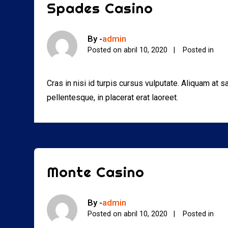
Spades Casino
By -
admin
Posted on
abril 10, 2020
Posted in
Cras in nisi id turpis cursus vulputate. Aliquam at 
pellentesque, in placerat erat laoreet.
Monte Casino
By -
admin
Posted on
abril 10, 2020
Posted in