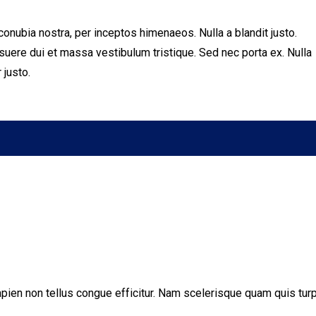
 conubia nostra, per inceptos himenaeos. Nulla a blandit justo.
suere dui et massa vestibulum tristique. Sed nec porta ex. Nulla
 justo.
sapien non tellus congue efficitur. Nam scelerisque quam quis tur