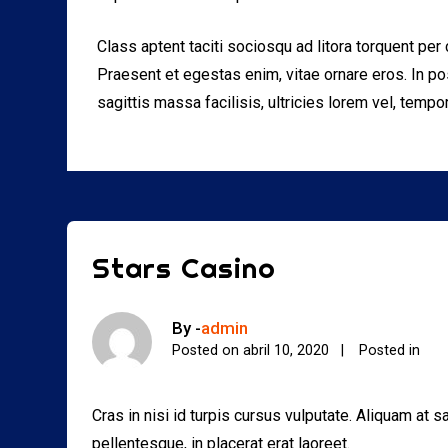
Class aptent taciti sociosqu ad litora torquent per
Praesent et egestas enim, vitae ornare eros. In po
sagittis massa facilisis, ultricies lorem vel, tempor
Stars Casino
By -
admin
Posted on
abril 10, 2020
Posted in
Cras in nisi id turpis cursus vulputate. Aliquam at 
pellentesque, in placerat erat laoreet.