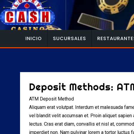
Skip
to
content
INICIO
SUCURSALES
RESTAURANTE
Deposit Methods:
AT
ATM Deposit Method
Aliquam erat volutpat. Interdum et malesuada fam
vel blandit velit accumsan et. Proin aliquet sapien 
lectus. Cras erat diam, convallis et nisl at, comm
imperdiet non. Nam pulvinar lorem a tortor luctus f