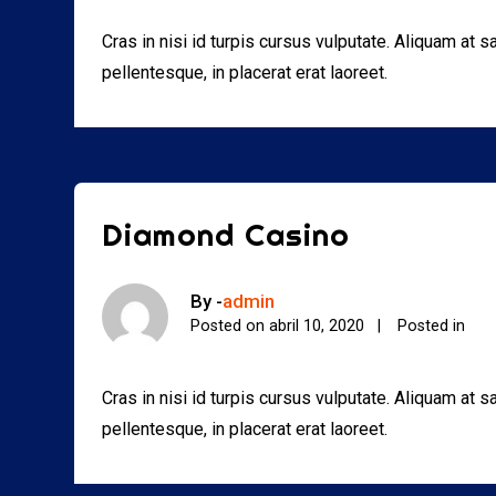
Cras in nisi id turpis cursus vulputate. Aliquam at 
pellentesque, in placerat erat laoreet.
Diamond Casino
By -
admin
Posted on
abril 10, 2020
Posted in
Cras in nisi id turpis cursus vulputate. Aliquam at 
pellentesque, in placerat erat laoreet.