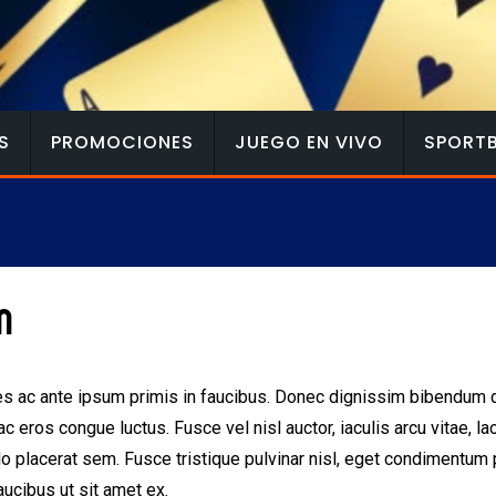
S
PROMOCIONES
JUEGO EN VIVO
SPORT
M
es ac ante ipsum primis in faucibus. Donec dignissim bibendum d
ac eros congue luctus. Fusce vel nisl auctor, iaculis arcu vitae, la
odo placerat sem. Fusce tristique pulvinar nisl, eget condimentum
aucibus ut sit amet ex.