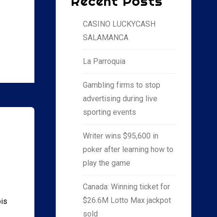
Recent Posts
CASINO LUCKYCASH
SALAMANCA
La Parroquia
Gambling firms to stop
advertising during live
sporting events
Writer wins $95,600 in
poker after learning how to
play the game
Canada: Winning ticket for
$26.6M Lotto Max jackpot
pis
sold