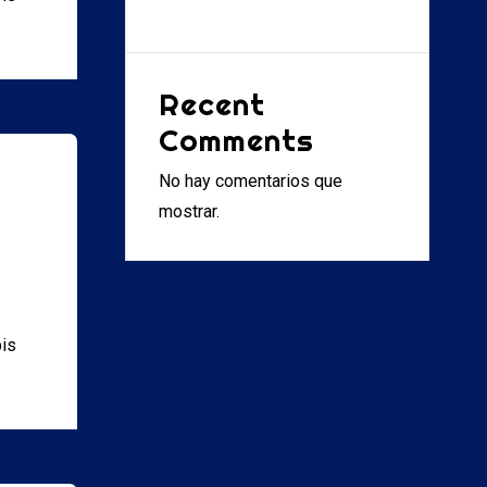
Recent
Comments
No hay comentarios que
mostrar.
pis