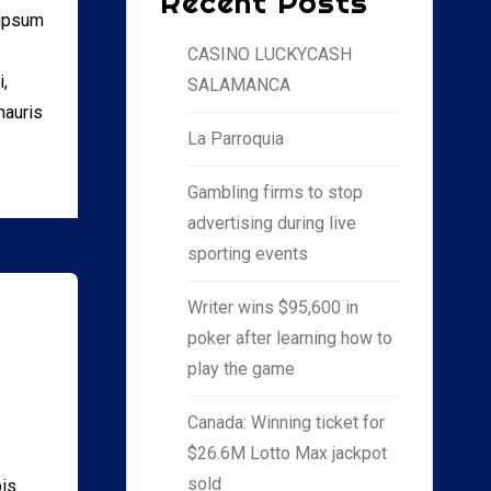
Recent Posts
 ipsum
CASINO LUCKYCASH
i,
SALAMANCA
mauris
La Parroquia
Gambling firms to stop
advertising during live
sporting events
Writer wins $95,600 in
poker after learning how to
play the game
Canada: Winning ticket for
$26.6M Lotto Max jackpot
sold
pis