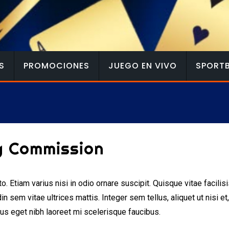
S
PROMOCIONES
JUEGO EN VIVO
SPORT
g Commission
to. Etiam varius nisi in odio ornare suscipit. Quisque vitae facilis
in sem vitae ultrices mattis. Integer sem tellus, aliquet ut nisi et
s eget nibh laoreet mi scelerisque faucibus.