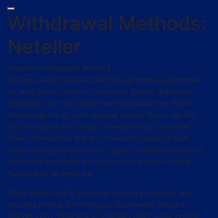
Skip
Withdrawal Methods:
to
content
Neteller
Neteller Withdrawal Method
Aliquam erat volutpat. Interdum et malesuada fames
ac ante ipsum primis in faucibus. Donec dignissim
bibendum dui, vel blandit velit accumsan et. Proin
aliquet sapien ac eros congue luctus. Fusce vel nisl
auctor, iaculis arcu vitae, laoreet lectus. Cras erat
diam, convallis et nisl at, commodo placerat sem.
Fusce tristique pulvinar nisl, eget condimentum purus
imperdiet non. Nam pulvinar lorem a tortor luctus
faucibus ut sit amet ex.
Class aptent taciti sociosqu ad litora torquent per
conubia nostra, per inceptos himenaeos. Nulla a
blandit justo. Praesent et egestas enim, vitae ornare