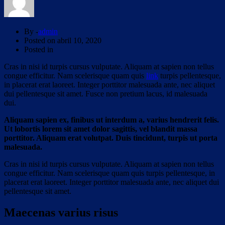
By -
admin
Posted on
abril 10, 2020
Posted in
Cras in nisi id turpis cursus vulputate. Aliquam at sapien non tellus
congue efficitur. Nam scelerisque quam quis
link
turpis pellentesque,
in placerat erat laoreet. Integer porttitor malesuada ante, nec aliquet
dui pellentesque sit amet. Fusce non pretium lacus, id malesuada
dui.
Aliquam sapien ex, finibus ut interdum a, varius hendrerit felis.
Ut lobortis lorem sit amet dolor sagittis, vel blandit massa
porttitor. Aliquam erat volutpat. Duis tincidunt, turpis ut porta
malesuada.
Cras in nisi id turpis cursus vulputate. Aliquam at sapien non tellus
congue efficitur. Nam scelerisque quam quis turpis pellentesque, in
placerat erat laoreet. Integer porttitor malesuada ante, nec aliquet dui
pellentesque sit amet.
Maecenas varius risus