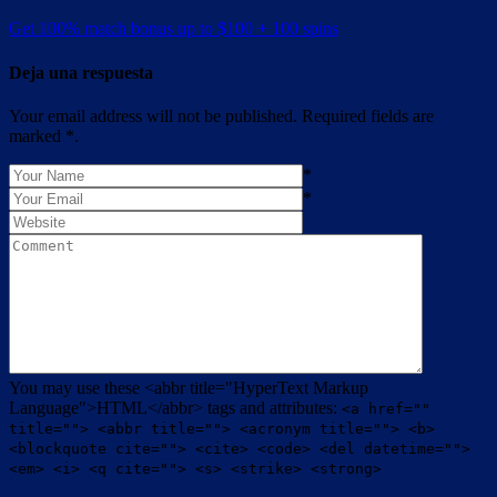
Get 100% match bonus up to $100 + 100 spins
Deja una respuesta
Your email address will not be published. Required fields are
marked *.
*
*
You may use these <abbr title="HyperText Markup
Language">HTML</abbr> tags and attributes:
<a href=""
title=""> <abbr title=""> <acronym title=""> <b>
<blockquote cite=""> <cite> <code> <del datetime="">
<em> <i> <q cite=""> <s> <strike> <strong>