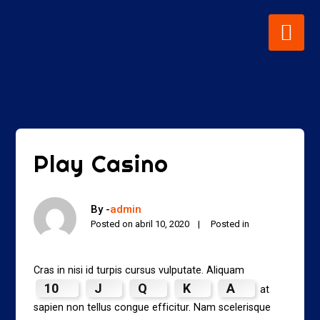
Skip
to
content
Play Casino
By -
admin
Posted on
abril 10, 2020
Posted in
Cras in nisi id turpis cursus vulputate. Aliquam
10
J
Q
K
A
at
sapien non tellus congue efficitur. Nam scelerisque