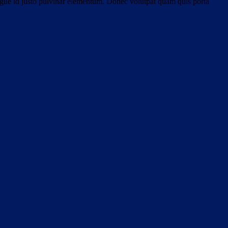
 augue id justo pulvinar elementum. Donec volutpat quam quis porta