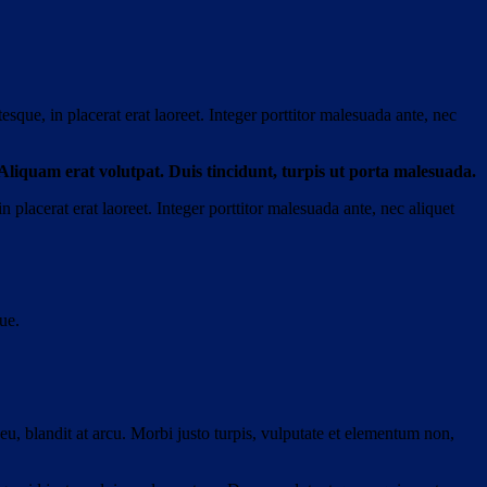
tesque, in placerat erat laoreet. Integer porttitor malesuada ante, nec
r. Aliquam erat volutpat. Duis tincidunt, turpis ut porta malesuada.
 placerat erat laoreet. Integer porttitor malesuada ante, nec aliquet
ue.
eu, blandit at arcu. Morbi justo turpis, vulputate et elementum non,