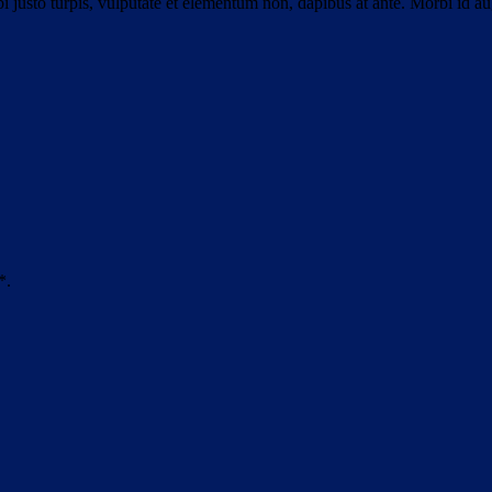
rbi justo turpis, vulputate et elementum non, dapibus at ante. Morbi id
*.