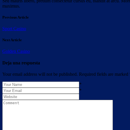
Sed mauris libero, pretium consectetur cursus eu, blandit at arcu. Mo
maximus.
Previous Article
Sport Casino
Next Article
Golden Casino
Deja una respuesta
Your email address will not be published. Required fields are marked 
*
*