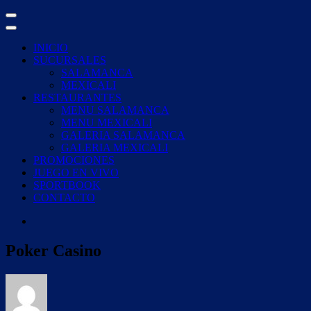
Skip
to
content
INICIO
SUCURSALES
SALAMANCA
MEXICALI
RESTAURANTES
MENU SALAMANCA
MENU MEXICALI
GALERIA SALAMANCA
GALERIA MEXICALI
PROMOCIONES
JUEGO EN VIVO
SPORTBOOK
CONTACTO
Poker Casino