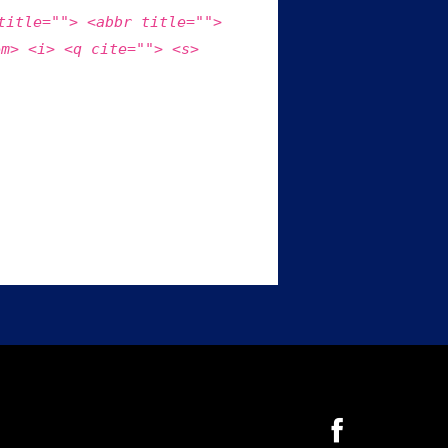
title=""> <abbr title="">
em> <i> <q cite=""> <s>