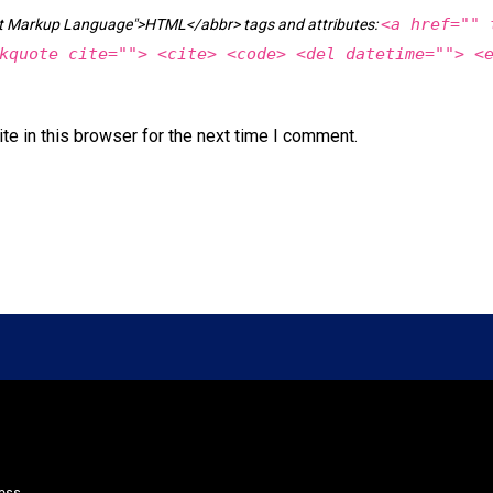
<a href="" 
ext Markup Language">HTML</abbr> tags and attributes:
kquote cite=""> <cite> <code> <del datetime=""> <
e in this browser for the next time I comment.