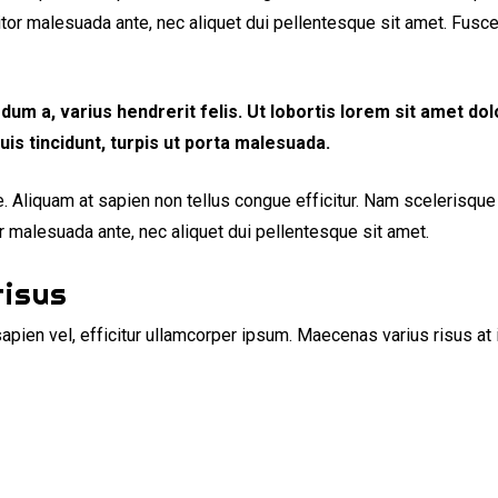
rttitor malesuada ante, nec aliquet dui pellentesque sit amet. Fus
rdum a, varius hendrerit felis. Ut lobortis lorem sit amet dol
Duis tincidunt, turpis ut porta malesuada.
te. Aliquam at sapien non tellus congue efficitur. Nam scelerisqu
tor malesuada ante, nec aliquet dui pellentesque sit amet.
risus
apien vel, efficitur ullamcorper ipsum. Maecenas varius risus at