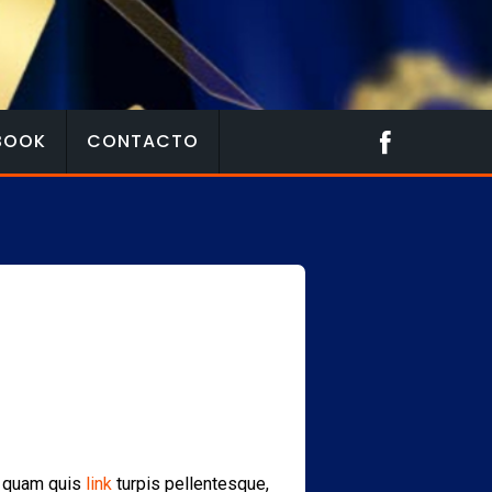
BOOK
CONTACTO
ue quam quis
link
turpis pellentesque,