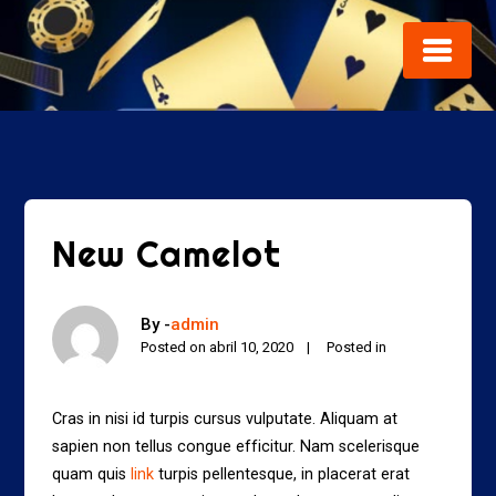
Skip
to
content
New Camelot
By -
admin
Posted on
abril 10, 2020
Posted in
Cras in nisi id turpis cursus vulputate. Aliquam at
sapien non tellus congue efficitur. Nam scelerisque
quam quis
link
turpis pellentesque, in placerat erat