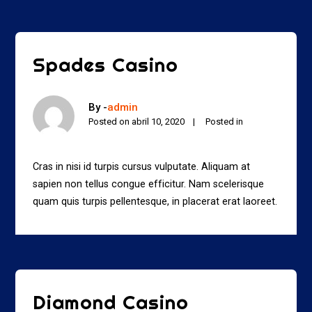
Spades Casino
By -
admin
Posted on
abril 10, 2020
Posted in
Cras in nisi id turpis cursus vulputate. Aliquam at
sapien non tellus congue efficitur. Nam scelerisque
quam quis turpis pellentesque, in placerat erat laoreet.
Diamond Casino