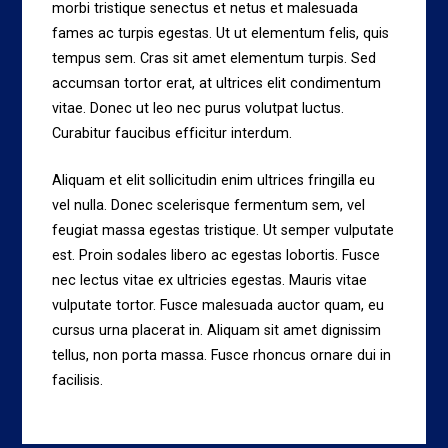
morbi tristique senectus et netus et malesuada
fames ac turpis egestas. Ut ut elementum felis, quis
tempus sem. Cras sit amet elementum turpis. Sed
accumsan tortor erat, at ultrices elit condimentum
vitae. Donec ut leo nec purus volutpat luctus.
Curabitur faucibus efficitur interdum.
Aliquam et elit sollicitudin enim ultrices fringilla eu
vel nulla. Donec scelerisque fermentum sem, vel
feugiat massa egestas tristique. Ut semper vulputate
est. Proin sodales libero ac egestas lobortis. Fusce
nec lectus vitae ex ultricies egestas. Mauris vitae
vulputate tortor. Fusce malesuada auctor quam, eu
cursus urna placerat in. Aliquam sit amet dignissim
tellus, non porta massa. Fusce rhoncus ornare dui in
facilisis.