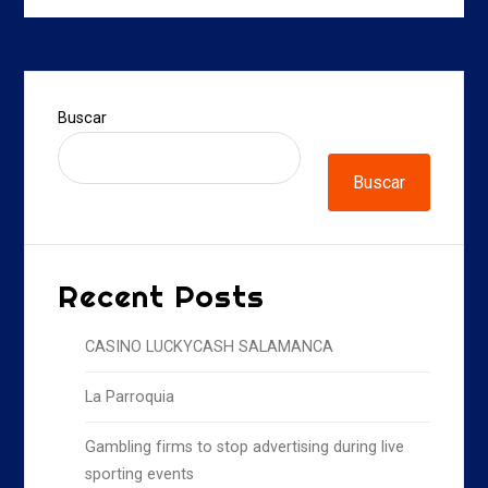
Buscar
Buscar
Recent Posts
CASINO LUCKYCASH SALAMANCA
La Parroquia
Gambling firms to stop advertising during live
sporting events