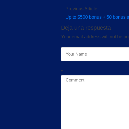
Previous Article
Up to $500 bonus + 50 bonus s
Deja una respuesta
Your email address will not be pu
*