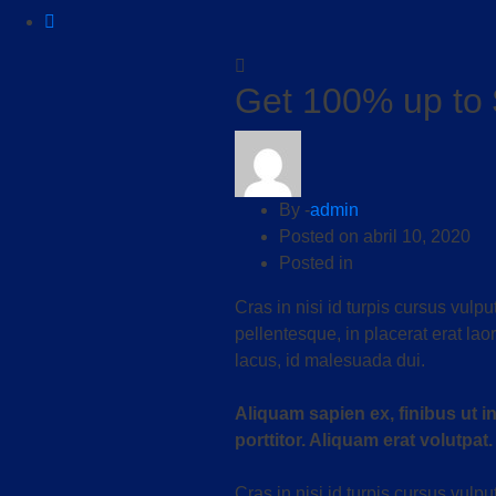
Get 100% up to 
By -
admin
Posted on
abril 10, 2020
Posted in
Cras in nisi id turpis cursus vul
pellentesque, in placerat erat lao
lacus, id malesuada dui.
Aliquam sapien ex, finibus ut in
porttitor. Aliquam erat volutpat
Cras in nisi id turpis cursus vulp