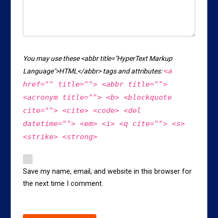
You may use these <abbr title="HyperText Markup
<a
Language">HTML</abbr> tags and attributes:
href="" title=""> <abbr title="">
<acronym title=""> <b> <blockquote
cite=""> <cite> <code> <del
datetime=""> <em> <i> <q cite=""> <s>
<strike> <strong>
Save my name, email, and website in this browser for
the next time I comment.