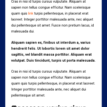
Cras in nisi id turpis cursus vulputate. Aliquam at
sapien non tellus congue efficitur. Nam scelerisque
quam quis
link
turpis pellentesque, in placerat erat
laoreet. Integer porttitor malesuada ante, nec aliquet
dui pellentesque sit amet. Fusce non pretium lacus, id
malesuada dui.
Aliquam sapien ex, finibus ut interdum a, varius
hendrerit felis. Ut lobortis lorem sit amet dolor
sagittis, vel blandit massa porttitor. Aliquam erat
volutpat. Duis tincidunt, turpis ut porta malesuada.
Cras in nisi id turpis cursus vulputate. Aliquam at
sapien non tellus congue efficitur. Nam scelerisque
quam quis turpis pellentesque, in placerat erat laoreet.
Integer porttitor malesuada ante, nec aliquet dui
pellentesque sit amet.