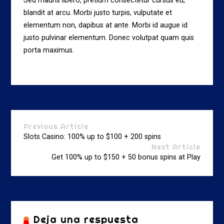
Sed mauris libero, pretium consectetur cursus eu,
blandit at arcu. Morbi justo turpis, vulputate et
elementum non, dapibus at ante. Morbi id augue id
justo pulvinar elementum. Donec volutpat quam quis
porta maximus.
Previous Article
Slots Casino: 100% up to $100 + 200 spins
Next Article
Get 100% up to $150 + 50 bonus spins at Play
Deja una respuesta