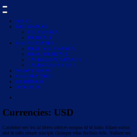
Skip
to
content
INICIO
SUCURSALES
SALAMANCA
MEXICALI
RESTAURANTES
MENU SALAMANCA
MENU MEXICALI
GALERIA SALAMANCA
GALERIA MEXICALI
PROMOCIONES
JUEGO EN VIVO
SPORTBOOK
CONTACTO
Currencies:
USD
Curabitur nec leo id libero ultrices tempus id id justo. Etiam varius
nisi in odio ornare suscipit. Quisque vitae facilisis felis. Nullam nec