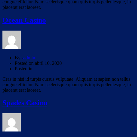
congue efficitur. Nam scelerisque quam quis turpis pellentesque, in
placerat erat laoreet.
Ocean Casino
By -
admin
Posted on
abril 10, 2020
Posted in
Cras in nisi id turpis cursus vulputate. Aliquam at sapien non tellus
congue efficitur. Nam scelerisque quam quis turpis pellentesque, in
placerat erat laoreet.
Spades Casino