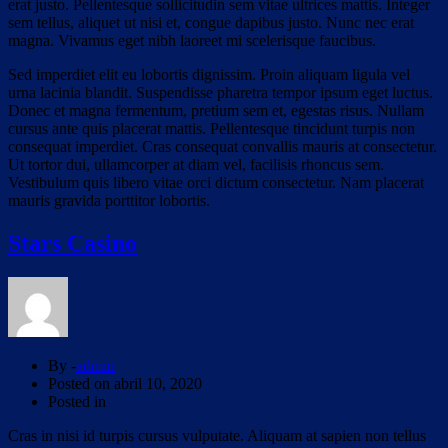
erat justo. Pellentesque sollicitudin sem vitae ultrices mattis. Integer
sem tellus, aliquet ut nisi et, congue dapibus justo. Nunc nec erat
magna. Vivamus eget nibh laoreet mi scelerisque faucibus.
Sed imperdiet elit eu lobortis dignissim. Proin aliquam ligula vel
urna lacinia blandit. Suspendisse pharetra tempor ipsum eget luctus.
Donec et magna fermentum, pretium sem et, egestas risus. Nullam
cursus ante quis placerat mattis. Pellentesque tincidunt turpis non
consequat imperdiet. Cras consequat convallis mauris at consectetur.
Ut tortor dui, ullamcorper at diam vel, facilisis rhoncus sem.
Vestibulum quis libero vitae orci dictum consectetur. Nam placerat
mauris gravida porttitor lobortis.
Stars Casino
By -
admin
Posted on
abril 10, 2020
Posted in
Cras in nisi id turpis cursus vulputate. Aliquam at sapien non tellus