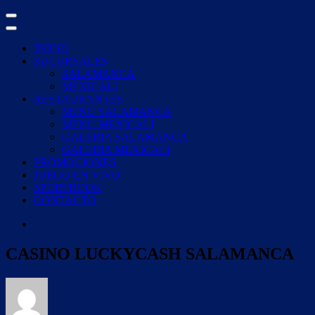
Skip
to
content
INICIO
SUCURSALES
SALAMANCA
MEXICALI
RESTAURANTES
MENU SALAMANCA
MENU MEXICALI
GALERIA SALAMANCA
GALERIA MEXICALI
PROMOCIONES
JUEGO EN VIVO
SPORTBOOK
CONTACTO
CASINO LUCKYCASH SALAMANCA