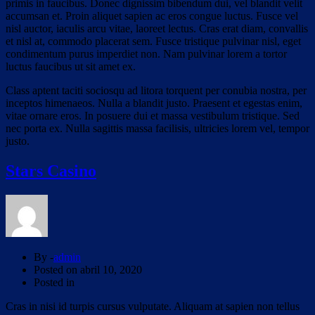
primis in faucibus. Donec dignissim bibendum dui, vel blandit velit
accumsan et. Proin aliquet sapien ac eros congue luctus. Fusce vel
nisl auctor, iaculis arcu vitae, laoreet lectus. Cras erat diam, convallis
et nisl at, commodo placerat sem. Fusce tristique pulvinar nisl, eget
condimentum purus imperdiet non. Nam pulvinar lorem a tortor
luctus faucibus ut sit amet ex.
Class aptent taciti sociosqu ad litora torquent per conubia nostra, per
inceptos himenaeos. Nulla a blandit justo. Praesent et egestas enim,
vitae ornare eros. In posuere dui et massa vestibulum tristique. Sed
nec porta ex. Nulla sagittis massa facilisis, ultricies lorem vel, tempor
justo.
Stars Casino
By -
admin
Posted on
abril 10, 2020
Posted in
Cras in nisi id turpis cursus vulputate. Aliquam at sapien non tellus