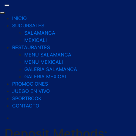
Skip
to
content
INICIO
SUCURSALES
SALAMANCA
MEXICALI
RESTAURANTES
MENU SALAMANCA
MENU MEXICALI
GALERIA SALAMANCA
GALERIA MEXICALI
PROMOCIONES
JUEGO EN VIVO
SPORTBOOK
CONTACTO
Deposit Methods: