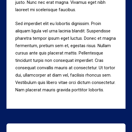
justo. Nunc nec erat magna. Vivamus eget nibh
laoreet mi scelerisque faucibus.
Sed imperdiet elit eu lobortis dignissim. Proin
aliquam ligula vel urna lacinia blandit. Suspendisse
pharetra tempor ipsum eget luctus. Donec et magna
fermentum, pretium sem et, egestas risus. Nullam
cursus ante quis placerat mattis. Pellentesque
tincidunt turpis non consequat imperdiet. Cras
consequat convallis mauris at consectetur. Ut tortor
dui, ullamcorper at diam vel, facilisis rhoncus sem.
Vestibulum quis libero vitae orci dictum consectetur.
Nam placerat mauris gravida porttitor lobortis.