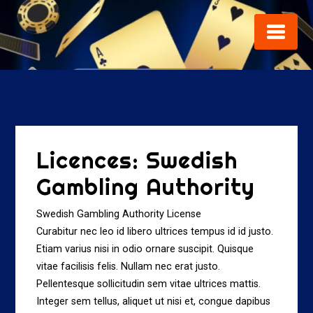
Skip
to
content
Licences:
Swedish
Gambling Authority
Swedish Gambling Authority License
Curabitur nec leo id libero ultrices tempus id id justo.
Etiam varius nisi in odio ornare suscipit. Quisque
vitae facilisis felis. Nullam nec erat justo.
Pellentesque sollicitudin sem vitae ultrices mattis.
Integer sem tellus, aliquet ut nisi et, congue dapibus