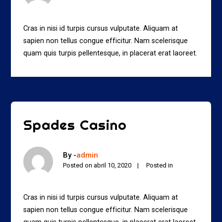
Cras in nisi id turpis cursus vulputate. Aliquam at
sapien non tellus congue efficitur. Nam scelerisque
quam quis turpis pellentesque, in placerat erat laoreet.
Spades Casino
By -
admin
Posted on
abril 10, 2020
Posted in
Cras in nisi id turpis cursus vulputate. Aliquam at
sapien non tellus congue efficitur. Nam scelerisque