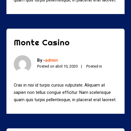
quam quis turpis pellentesque, in placerat erat laoreet.
Monte Casino
By -
admin
Posted on
abril 10, 2020
Posted in
Cras in nisi id turpis cursus vulputate. Aliquam at
sapien non tellus congue efficitur. Nam scelerisque
quam quis turpis pellentesque, in placerat erat laoreet.