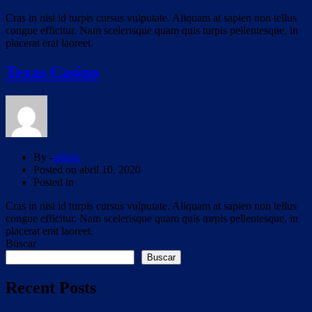
Cras in nisi id turpis cursus vulputate. Aliquam at sapien non tellus
congue efficitur. Nam scelerisque quam quis turpis pellentesque, in
placerat erat laoreet.
Texas Casino
By -
admin
Posted on
abril 10, 2020
Posted in
Cras in nisi id turpis cursus vulputate. Aliquam at sapien non tellus
congue efficitur. Nam scelerisque quam quis turpis pellentesque, in
placerat erat laoreet.
Buscar
Buscar
Recent Posts