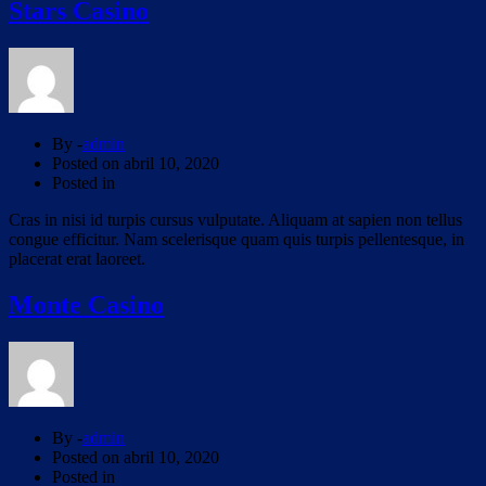
Stars Casino
By -
admin
Posted on
abril 10, 2020
Posted in
Cras in nisi id turpis cursus vulputate. Aliquam at sapien non tellus
congue efficitur. Nam scelerisque quam quis turpis pellentesque, in
placerat erat laoreet.
Monte Casino
By -
admin
Posted on
abril 10, 2020
Posted in